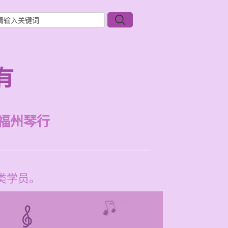
有
福州琴行
类学员。