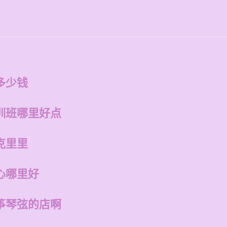
多少钱
训班哪里好点
克里里
心哪里好
筝琴弦的店啊