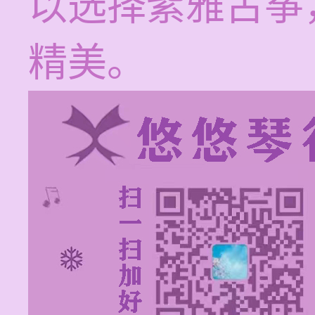
以选择紫雅古筝
精美。