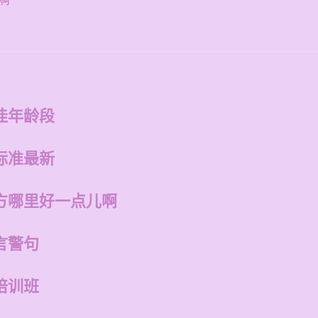
啊
佳年龄段
标准最新
方哪里好一点儿啊
言警句
培训班