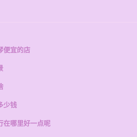
琴便宜的店
景
啥
多少钱
行在哪里好一点呢